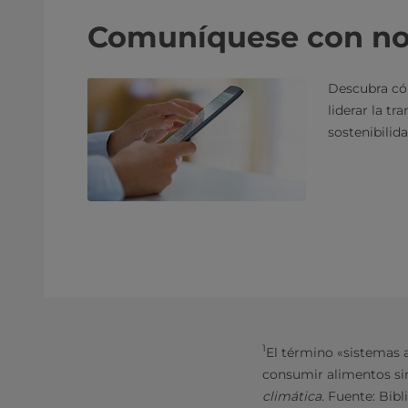
Comuníquese con no
Descubra có
liderar la tr
sostenibilida
1
El término «sistemas al
consumir alimentos sin
climática.
Fuente: Bibl