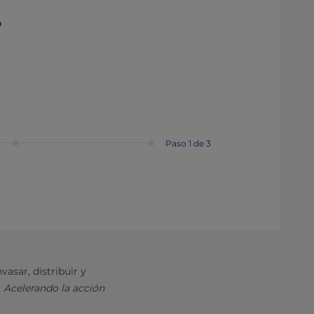
o
Paso 1 de 3
vasar, distribuir y
.
Acelerando la acción