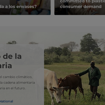
committed to plasti
da a los envases?
consumer demand
 de la
ria
el cambio climático,
la cadena alimentaria
ia en el futuro.
National