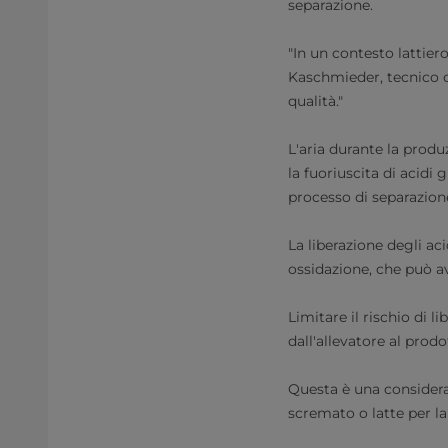
separazione.
"In un contesto lattiero
Kaschmieder, tecnico ca
qualità."
L'aria durante la prod
la fuoriuscita di acidi 
processo di separazione
La liberazione degli ac
ossidazione, che può av
Limitare il rischio di l
dall'allevatore al prodo
Questa è una considera
scremato o latte per l