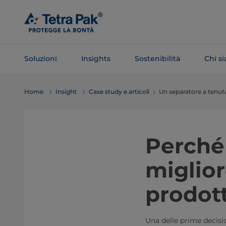
Salta al
contenuto
principale
Soluzioni
Insights
Sostenibilità
Chi s
Salta alla
Home
Insight
Case study e articoli
Un separatore a tenuta 
navigazione
Perché 
miglior
prodot
Una delle prime decisi