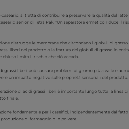
-caseario, si tratta di contribuire a preservare la qualità del latte
seario senior di Tetra Pak. "Un separatore ermetico riduce il ris
uzione distrugge le membrane che circondano i globuli di grasso 
grassi liberi nel prodotto o la frattura dei globuli di grasso in enti
 chiuso limita il rischio che ciò accada.
idi grassi liberi può causare problemi di grumo più a valle e aume
ere un impatto negativo sulle proprietà sensoriali del prodotto.
iberazione di acidi grassi liberi è importante lungo tutta la linea d
tto finale.
zione fondamentale per i caseifici, indipendentemente dal fatto
a produzione di formaggio o in polvere.