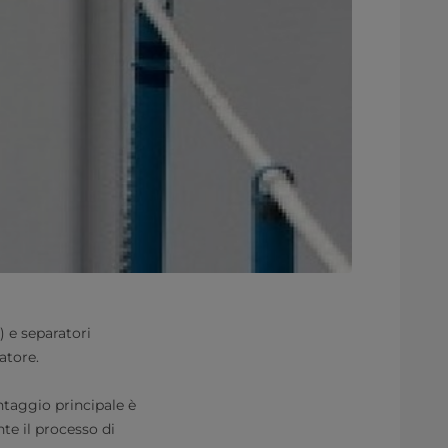
) e separatori
atore.
ntaggio principale è
te il processo di