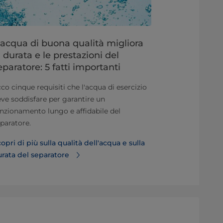
'acqua di buona qualità migliora
I separator
a durata e le prestazioni del
succhi e 
eparatore: 5 fatti importanti
Impara le basi
co cinque requisiti che l'acqua di esercizio
separatori per
ve soddisfare per garantire un
e dei succhi n
nzionamento lungo e affidabile del
Guarda quest
paratore.
separatori la
opri di più sulla qualità dell'acqua e sulla
rata del separatore