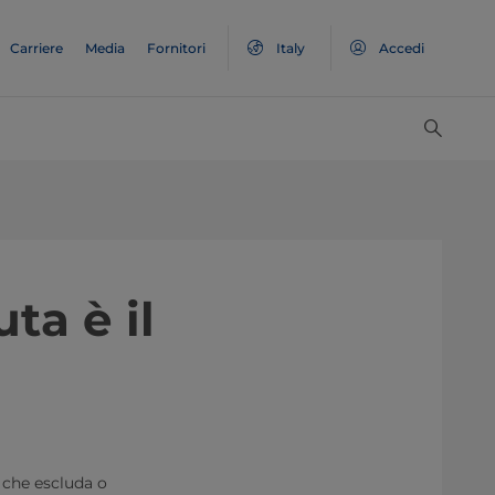
Carriere
Media
Fornitori
Italy
Accedi
ta è il
 che escluda o