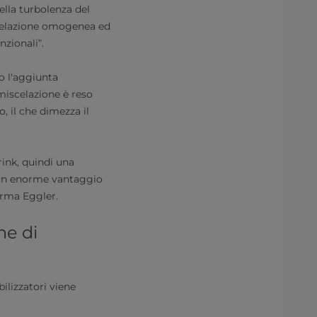
ella turbolenza del
iscelazione omogenea ed
nzionali”.
o l'aggiunta
 miscelazione è reso
, il che dimezza il
rink, quindi una
a un enorme vantaggio
ferma Eggler.
ne di
ilizzatori viene