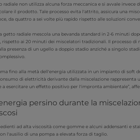
 radiale non utilizza alcuna forza meccanica e si avvale invece d
olare il prodotto. Tale processo evita l'attrito, assicura una m
e, da quattro a sei volte più rapido rispetto alle soluzioni conve
e a getto radiale mescola una bevanda standard in 2-6 minuti dop
 rispetto ai 20 minuti dei miscelatori tradizionali. Il processo di
alla presenza di un ugello a doppio stadio anziché a singolo stadio
omplessivo.
a fino alla metà dell'energia utilizzata in un impianto di soft d
consumo di elettricità derivante dalla miscelazione rappresent
tre a esercitare un effetto positivo per l'impronta ambientale”, af
energia persino durante la miscelazio
scosi
redienti ad alta viscosità come gomme e alcuni addensanti e stab
n l'ausilio di una pompa a elevata forza di taglio.