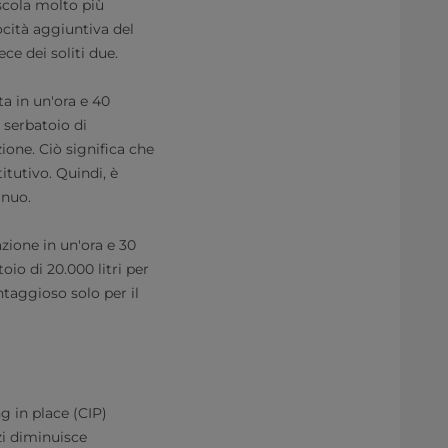
scola molto più
cità aggiuntiva del
ce dei soliti due.
ta in un'ora e 40
o serbatoio di
one. Ciò significa che
itutivo. Quindi, è
inuo.
zione in un'ora e 30
oio di 20.000 litri per
ntaggioso solo per il
g in place (CIP)
zi diminuisce