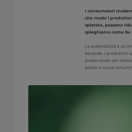
I consumatori moderni
che modo i produttori 
spietata, possono rid
spieghiamo come far q
La sostenibilità è un im
bevande. I produttori si
preservando allo stess
grazie a nuove soluzion