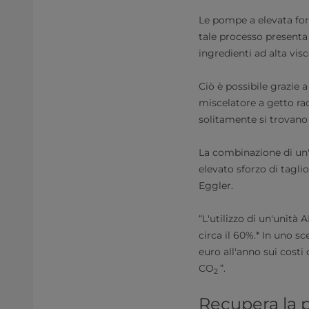
Le pompe a elevata forz
tale processo presenta 
ingredienti ad alta vis
Ciò è possibile grazie 
miscelatore a getto rad
solitamente si trovano
La combinazione di un'
elevato sforzo di tagl
Eggler.
“L'utilizzo di un'unità
circa il 60%.* In uno 
euro all'anno sui costi
CO
”.
2
Recupera la p