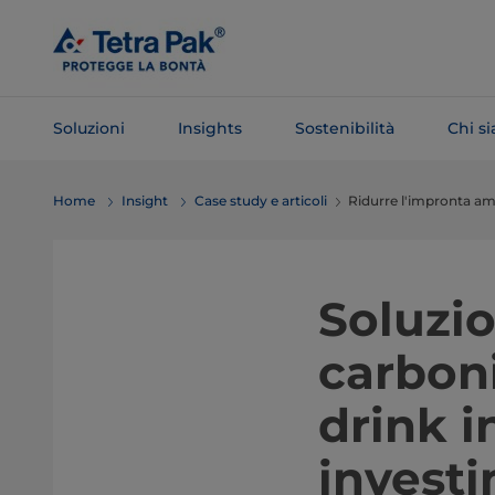
Salta al
contenuto
principale
Soluzioni
Insights
Sostenibilità
Chi s
Salta alla
Home
Insight
Case study e articoli
Ridurre l'impronta am
navigazione
Soluzio
carboni
drink i
investi