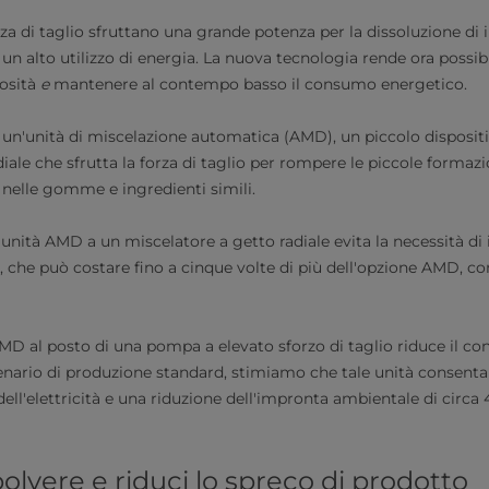
a di taglio sfruttano una grande potenza per la dissoluzione di in
un alto utilizzo di energia. La nuova tecnologia rende ora possi
cosità
e
mantenere al contempo basso il consumo energetico.
a un'unità di miscelazione automatica (AMD), un piccolo disposit
iale che sfrutta la forza di taglio per rompere le piccole formazi
 nelle gomme e ingredienti simili.
unità AMD a un miscelatore a getto radiale evita la necessità di
io, che può costare fino a cinque volte di più dell'opzione AMD
 AMD al posto di una pompa a elevato sforzo di taglio riduce il 
scenario di produzione standard, stimiamo che tale unità consenta
 dell'elettricità e una riduzione dell'impronta ambientale di circa
olvere e riduci lo spreco di prodotto