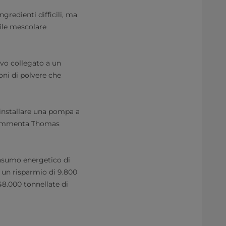
gredienti difficili, ma
bile mescolare
ivo collegato a un
oni di polvere che
 installare una pompa a
, commenta Thomas
consumo energetico di
 un risparmio di 9.800
 48.000 tonnellate di