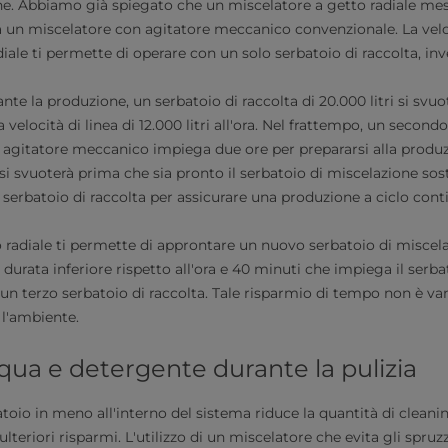
one. Abbiamo già spiegato che un miscelatore a getto radiale me
 un miscelatore con agitatore meccanico convenzionale. La velo
iale ti permette di operare con un solo serbatoio di raccolta, inve
te la produzione, un serbatoio di raccolta di 20.000 litri si svuo
velocità di linea di 12.000 litri all'ora. Nel frattempo, un second
 agitatore meccanico impiega due ore per prepararsi alla produzi
 si svuoterà prima che sia pronto il serbatoio di miscelazione sost
serbatoio di raccolta per assicurare una produzione a ciclo cont
 radiale ti permette di approntare un nuovo serbatoio di miscela
durata inferiore rispetto all'ora e 40 minuti che impiega il serbat
un terzo serbatoio di raccolta. Tale risparmio di tempo non è va
 l'ambiente.
ua e detergente durante la pulizia
toio in meno all'interno del sistema riduce la quantità di cleanin
lteriori risparmi. L'utilizzo di un miscelatore che evita gli spruz