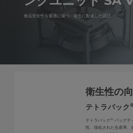
ングユニット SA V
食品安全性を最適に保つ、衛生に配慮した設計
衛生性の
テトラパック
®
テトラパック
バッグティ
性、強化された生産率、