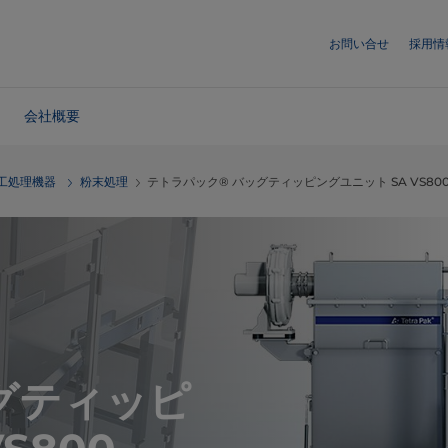
お問い合せ
採用情
会社概要
工処理機器
粉末処理
テトラパック® バッグティッピングユニット SA VS80
グティッピ