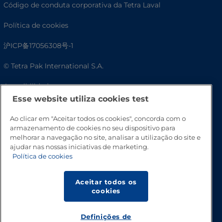
Código de conduta corporativa da Tetra Laval
Política de cookies
沪ICP备17056308号-1
© Tetra Pak International S.A.
Acessibilidade
Esse website utiliza cookies test
Perguntas frequentes
Ao clicar em "Aceitar todos os cookies", concorda com o
armazenamento de cookies no seu dispositivo para
melhorar a navegação no site, analisar a utilização do site e
ajudar nas nossas iniciativas de marketing.
Política de cookies
Aceitar todos os
cookies
Vá para o topo
Definições de