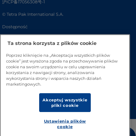
沪ICP备17056308号-1
© Tetra Pak International S.A.
Dostępność
FAQ
Ta strona korzysta z plików cookie
Poprzez kliknięcie na „Akceptacja wszystkich plików
cookie” jest wyrażona zgoda na przechowywanie plików
cookie na swoim urządzeniu w celu usprawnienia
korzystania z nawigacji strony, analizowania
wykorzystania strony i wsparcia naszych działań
marketingowych.
Akceptuj wszystkie
Przejdź na górę strony
pliki cookie
Ustawienia plików
cookie