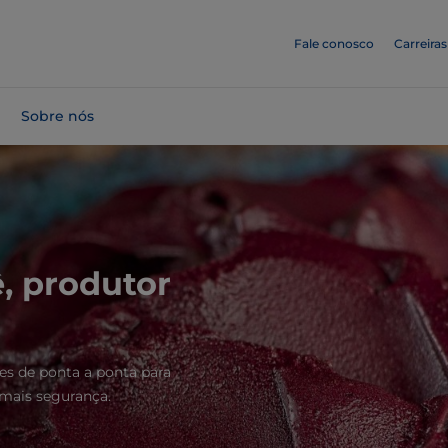
Fale conosco
Carreiras
Sobre nós
ê, produtor
es de ponta a ponta para
 mais segurança.