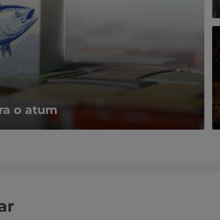
ra o atum
ar