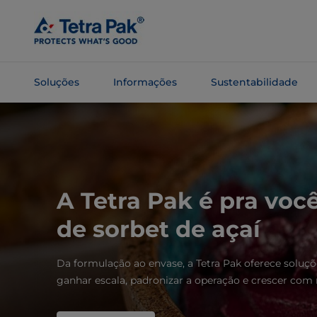
Pular
para o
conteúdo
principal
Soluções
Informações
Sustentabilidade
Pular para
a
navegação
A Tetra Pak é pra voc
de sorbet de açaí
Da formulação ao envase, a Tetra Pak oferece soluçõ
ganhar escala, padronizar a operação e crescer com