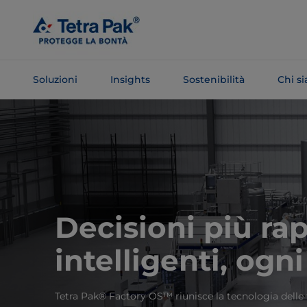
Salta al
contenuto
principale
Soluzioni
Insights
Sostenibilità
Chi s
Salta alla
navigazione
Decisioni più ra
intelligenti, ogn
Tetra Pak® Factory OS™ riunisce la tecnologia delle 