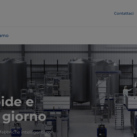
Contattaci
iamo
pide e
i giorno
fabbriche intelligenti con