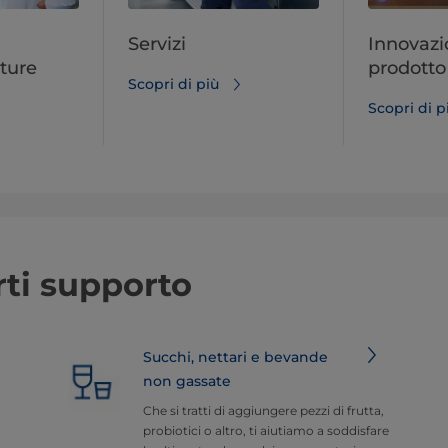
Servizi
Innovazi
ture
prodotto
Scopri di più
Scopri di p
ti supporto
Succhi, nettari e bevande
non gassate
Che si tratti di aggiungere pezzi di frutta,
probiotici o altro, ti aiutiamo a soddisfare