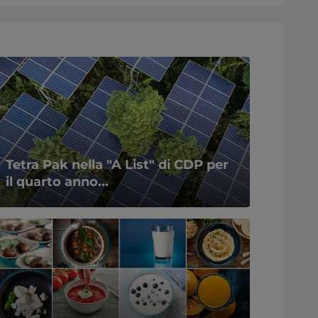
Tetra Pak nella "A List" di CDP per
il quarto anno...