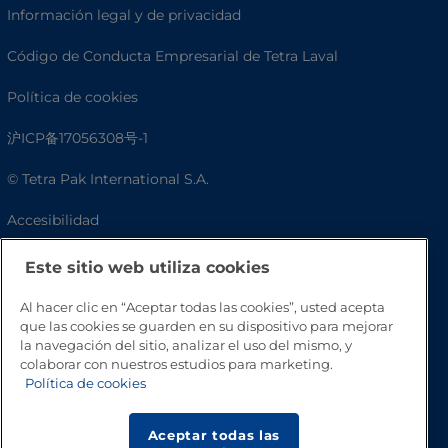
Información legal y de privacidad
Código de Conducta Empresarial de Tetra Laval
Política de cookies
沪ICP备17056308号-1
© Tetra Pak International S.A.
Accesibilidad
Preguntas frecuentes
Este sitio web utiliza cookies
Al hacer clic en “Aceptar todas las cookies”, usted acepta
que las cookies se guarden en su dispositivo para mejorar
la navegación del sitio, analizar el uso del mismo, y
colaborar con nuestros estudios para marketing.
Política de cookies
Aceptar todas las