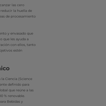
lcanzar las cero
reducir la huella de
íneas de procesamiento
ento y envasado que
lo que les ayuda a
ación con ellos, tanto
bjetivos estén
mico
 la Ciencia (Science
ente definido para
lobal que reúne a las
00 % renovable.
para Bebidas y