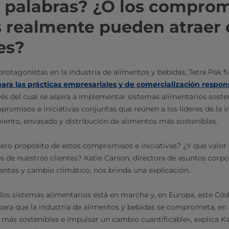
o palabras? ¿O los compro
 realmente pueden atraer
es?
rotagonistas en la industria de alimentos y bebidas, Tetra Pak f
ra las prácticas empresariales y de comercialización respon
és del cual se aspira a implementar sistemas alimentarios sosten
romisos e iniciativas conjuntas que reúnen a los líderes de la i
ento, envasado y distribución de alimentos más sostenibles.
dero propósito de estos compromisos e iniciativas? ¿Y qué valor 
s de nuestros clientes? Katie Carson, directora de asuntos corpo
mentos y cambio climático, nos brinda una explicación.
los sistemas alimentarios está en marcha y, en Europa, este Có
ara que la industria de alimentos y bebidas se comprometa, en 
más sostenibles e impulsar un cambio cuantificable», explica Kat