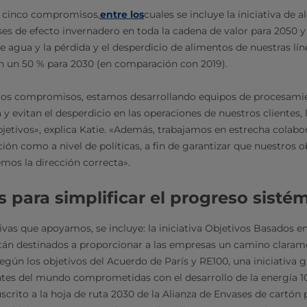
s cinco compromisos,
entre los
cuales se incluye la iniciativa de a
es de efecto invernadero en toda la cadena de valor para 2050 y 
 agua y la pérdida y el desperdicio de alimentos de nuestras l
n un 50 % para 2030 (en comparación con 2019).
ros compromisos, estamos desarrollando equipos de procesami
y evitan el desperdicio en las operaciones de nuestros clientes, 
bjetivos», explica Katie. «Además, trabajamos en estrecha colabor
ión como a nivel de políticas, a fin de garantizar que nuestros o
mos la dirección correcta».
 para simplificar el progreso sisté
ivas que apoyamos, se incluye: la iniciativa Objetivos Basados en
tán destinados a proporcionar a las empresas un camino claram
egún los objetivos del Acuerdo de París y RE100, una iniciativa g
tes del mundo comprometidas con el desarrollo de la energía 1
rito a la hoja de ruta 2030 de la Alianza de Envases de cartón 