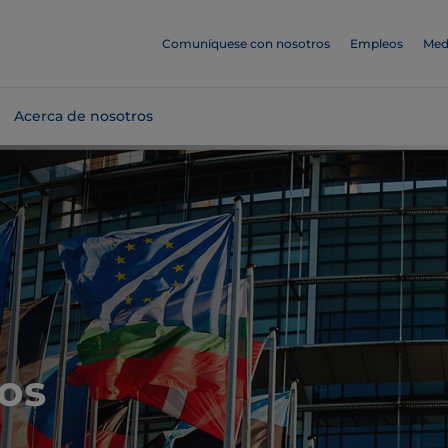
Comuníquese con nosotros
Empleos
Med
Acerca de nosotros
os
e