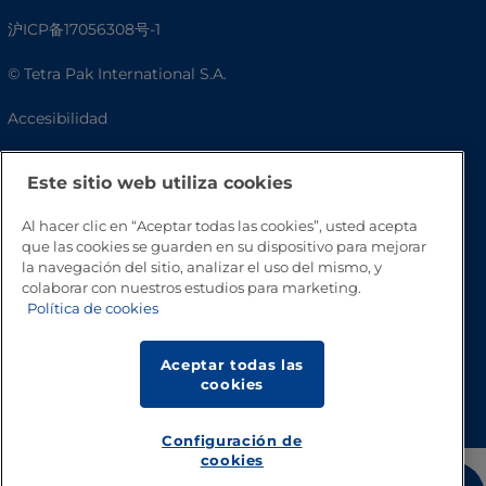
沪ICP备17056308号-1
© Tetra Pak International S.A.
Accesibilidad
Preguntas frecuentes
Este sitio web utiliza cookies
Al hacer clic en “Aceptar todas las cookies”, usted acepta
que las cookies se guarden en su dispositivo para mejorar
la navegación del sitio, analizar el uso del mismo, y
colaborar con nuestros estudios para marketing.
Política de cookies
Aceptar todas las
Volver a inicio
cookies
Configuración de
cookies