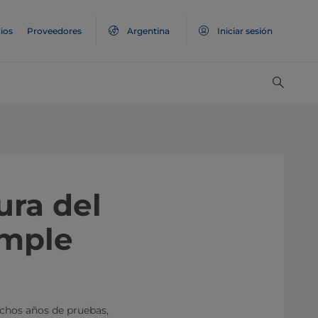
ios
Proveedores
Argentina
Iniciar sesión
ura del
umple
chos años de pruebas,