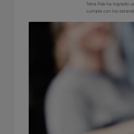
Tetra Pak ha logrado u
cumple con los estánd