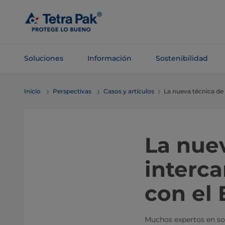
Saltar al
contenido
principal
Soluciones
Información
Sostenibilidad
Saltar a la
Inicio
Perspectivas
Casos y artículos
La nueva técnica de
navegación
La nuev
interc
con el 
Muchos expertos en so