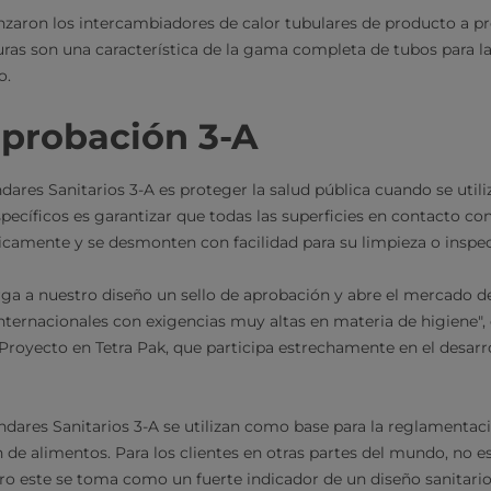
nzaron los intercambiadores de calor tubulares de producto a p
uras son una característica de la gama completa de tubos para la
o.
aprobación 3-A
ndares Sanitarios 3-A es proteger la salud pública cuando se utili
pecíficos es garantizar que todas las superficies en contacto co
camente y se desmonten con facilidad para su limpieza o inspe
orga a nuestro diseño un sello de aprobación y abre el mercado 
internacionales con exigencias muy altas en materia de higiene"
 Proyecto en Tetra Pak, que participa estrechamente en el desarr
ándares Sanitarios 3-A se utilizan como base para la reglamentac
n de alimentos. Para los clientes en otras partes del mundo, no e
ero este se toma como un fuerte indicador de un diseño sanitario