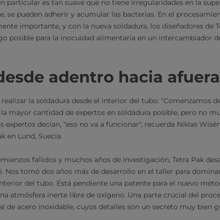
n particular es tan suave que no tiene irregularidades en la supe
, se pueden adherir y acumular las bacterias. En el procesamien
nte importante, y con la nueva soldadura, los diseñadores de 
sgo posible para la inocuidad alimentaria en un intercambiador d
desde adentro hacia afuera
 realizar la soldadura desde el interior del tubo. "Comenzamos d
la mayor cantidad de expertos en soldadura posible, pero no m
s expertos decían, "eso no va a funcionar", recuerda Niklas Wisé
ak en Lund, Suecia.
ienzos fallidos y muchos años de investigación, Tetra Pak desa
. Nos tomó dos años más de desarrollo en el taller para dominar
interior del tubo. Está pendiente una patente para el nuevo mét
na atmósfera inerte libre de oxígeno. Una parte crucial del proc
l de acero inoxidable, cuyos detalles son un secreto muy bien 