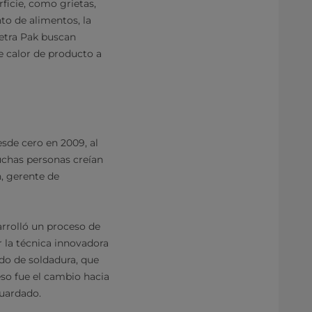
rficie, como grietas,
to de alimentos, la
Tetra Pak buscan
e calor de producto a
esde cero en 2009, al
uchas personas creían
n, gerente de
rrolló un proceso de
 la técnica innovadora
odo de soldadura, que
eso fue el cambio hacia
guardado.