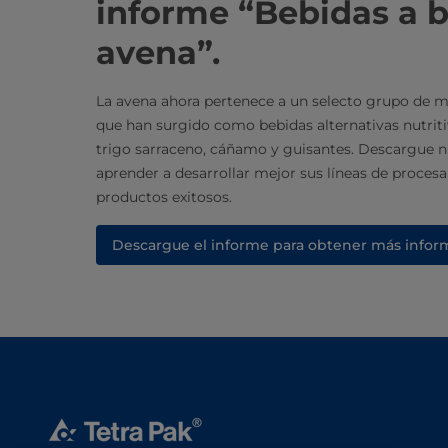
informe “Bebidas a 
avena”.
La avena ahora pertenece a un selecto grupo de m
que han surgido como bebidas alternativas nutritiv
trigo sarraceno, cáñamo y guisantes. Descargue n
aprender a desarrollar mejor sus líneas de proces
productos exitosos. ​
Descargue el informe para obtener más info