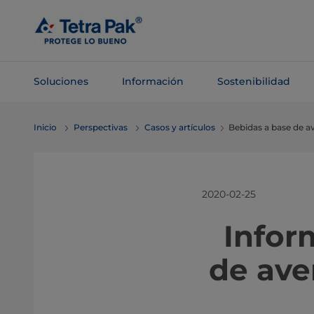
Saltar al
contenido
principal
Soluciones
Información
Sostenibilidad
Saltar a la
Inicio
Perspectivas
Casos y artículos
Bebidas a base de av
navegación
2020-02-25
Infor
de ave