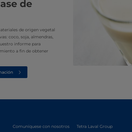
base de
ateriales de origen vegetal
as: coco, soja, almendras,
uestro informe para
amiento a fin de obtener
rmación
Comuníquese con nosotros
Tetra Laval Group