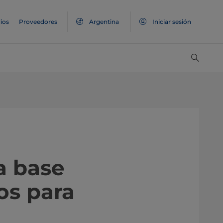
ios
Proveedores
Argentina
Iniciar sesión
a base
os para