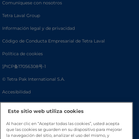
Comuníquese con nosotros
Tetra Laval Group
Información legal y de privacidad
Código de Conducta Empresarial de Tetra Laval
Política de cookies
沪ICP备17056308号-1
© Tetra Pak International S.A.
Accesibilidad
Preguntas frecuentes
Este sitio web utiliza cookies
Al hacer clic en “Aceptar todas las cookies”, usted acepta
que las cookies se guarden en su dispositivo para mejorar
la navegación del sitio, analizar el uso del mismo, y