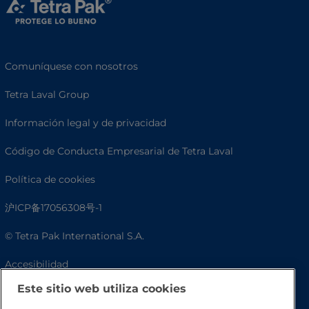
Comuníquese con nosotros
Tetra Laval Group
Información legal y de privacidad
Código de Conducta Empresarial de Tetra Laval
Política de cookies
沪ICP备17056308号-1
© Tetra Pak International S.A.
Accesibilidad
Este sitio web utiliza cookies
Preguntas frecuentes