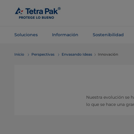
Saltar al
contenido
principal
Soluciones
Información
Sostenibilidad
Saltar a la
Inicio
Perspectivas
Envasando Ideas
Innovación
navegación
Nuestra evolución se h
lo que se hace una gran