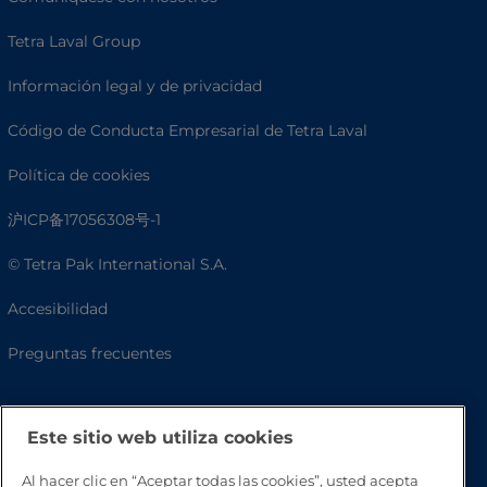
Tetra Laval Group
Información legal y de privacidad
Código de Conducta Empresarial de Tetra Laval
Política de cookies
沪ICP备17056308号-1
© Tetra Pak International S.A.
Accesibilidad
Preguntas frecuentes
Este sitio web utiliza cookies
Al hacer clic en “Aceptar todas las cookies”, usted acepta