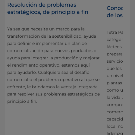
Resolución de problemas
Conocimien
estratégicos, de principio a fin
de los ali
Ya sea que necesite un marco para la
Tetra Pak® po
transformación de la sostenibilidad, ayuda
categorías d
para definir e implementar un plan de
ria
lácteos, ques
comercialización para nuevos productos o
preparados y 
ayuda para integrar la producción y mejorar
servicios de 
el rendimiento operativo, estamos aquí
que los fabri
para ayudarlo. Cualquiera sea el desafío
un nivel sup
comercial o el problema operativo al que se
e
plantas con 
enfrente, le brindamos la ventaja integrada
como un servi
para resolver sus problemas estratégicos de
u
la vida útil d
principio a fin.
comprensión 
comerciales d
capacidad téc
izan
local nos pe
liderazgo en 