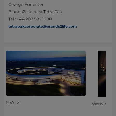
George Forrester
Brands2Life para Tetra Pak
Tel.: +44 207 592 1200
tetrapakcorporate@brands2life.com
MAX IV
Max IV en Lu