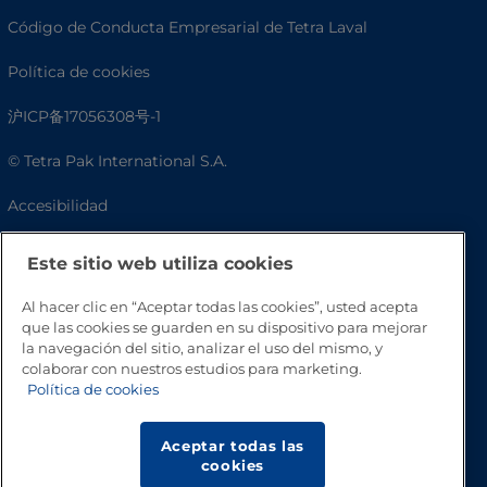
Código de Conducta Empresarial de Tetra Laval
Política de cookies
沪ICP备17056308号-1
© Tetra Pak International S.A.
Accesibilidad
Preguntas frecuentes
Este sitio web utiliza cookies
Al hacer clic en “Aceptar todas las cookies”, usted acepta
que las cookies se guarden en su dispositivo para mejorar
la navegación del sitio, analizar el uso del mismo, y
colaborar con nuestros estudios para marketing.
Política de cookies
Aceptar todas las
cookies
Volver a inicio