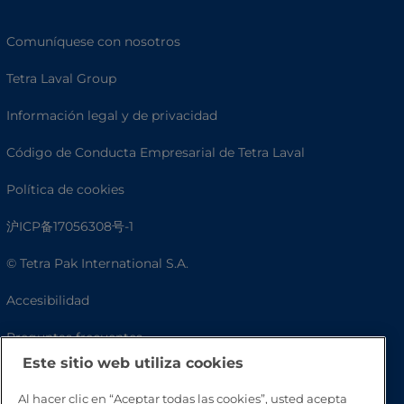
Comuníquese con nosotros
Tetra Laval Group
Información legal y de privacidad
Código de Conducta Empresarial de Tetra Laval
Política de cookies
沪ICP备17056308号-1
© Tetra Pak International S.A.
Accesibilidad
Preguntas frecuentes
Este sitio web utiliza cookies
Al hacer clic en “Aceptar todas las cookies”, usted acepta