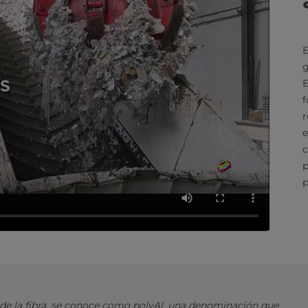
E
g
E
f
r
e
c
p
p
 de la fibra, se conoce como polyAl, una denominación que