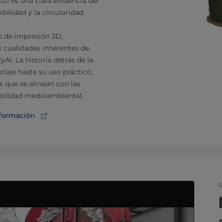
to es una clara evidencia del
ilidad y la circularidad.
es de impresión 3D,
s cualidades inherentes de
yAl. La historia detrás de la
claje hasta su uso práctico,
s que se alinean con las
abilidad medioambiental.
nformación
U