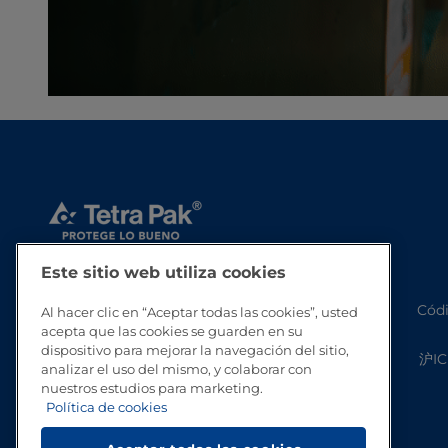
Este sitio web utiliza cookies
Códi
Al hacer clic en “Aceptar todas las cookies”, usted
acepta que las cookies se guarden en su
dispositivo para mejorar la navegación del sitio,
沪IC
analizar el uso del mismo, y colaborar con
nuestros estudios para marketing.
Política de cookies