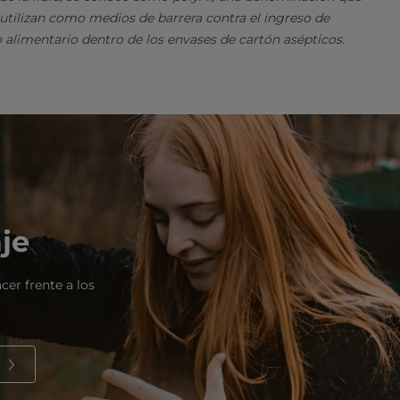
 utilizan como medios de barrera contra el ingreso de
 alimentario dentro de los envases de cartón asépticos.
aje
cer frente a los