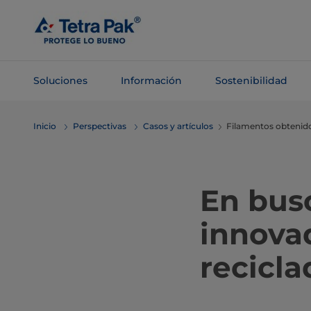
Saltar al
contenido
principal
Soluciones
Información
Sostenibilidad
Saltar a la
Inicio
Perspectivas
Casos y artículos
Filamentos obtenidos
navegación
En bus
innovad
recicla