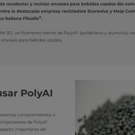
e recolectar y reciclar envases para bebidas usados dio co
 entre la destacada empresa recicladora Ecorevive y Maip Co
®
a italiana Filoalfa
.
1
AK 3D, un filamento hecho de PolyAI
(polietileno y aluminio) re
e envases para bebidas usados.
sar PolyAI
d, estamos comprometidos a
 componentes de PolyAl
aspecto importante del