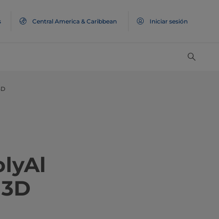
s
Central America & Caribbean
Iniciar sesión
3D
olyAl
 3D