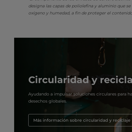
designa las capas de poliolefina y aluminio que se
oxígeno y humedad, a fin de proteger el contenido
Circularidad y recicl
Ayudando a impulsar soluciones circulares para ha
desechos globales.
Más información sobre circularidad y reciclaje