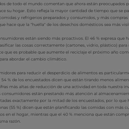
dos de todo el mundo comentan que ahora están preocupados po
ce su hogar. Esto refleja la mayor cantidad de tiempo que se pa
comidas y refrigerios preparados y consumidos, y más compras e
 que hace que la "huella" de los desechos domésticos sea más vis
onsumidores están siendo más proactivos. El 46 % expresa que 
sificar las cosas correctamente (cartones, vidrio, plástico) para 
ce que es probable que aumente el reciclaje el próximo año com
para abordar el cambio climático.
midores para reducir el desperdicio de alimentos es particularme
 54 % de los encuestados dicen que están tirando menos aliment
ifras más altas de reducción de una actividad en toda nuestra in
os consumidores están prestando más atención al almacenamien
itadas exactamente por la mitad de los encuestados, por lo que
nas (55 %) dicen que están planificando las comidas con más cui
tos en el hogar, mientras que el 40 % menciona que están com
sma razón.