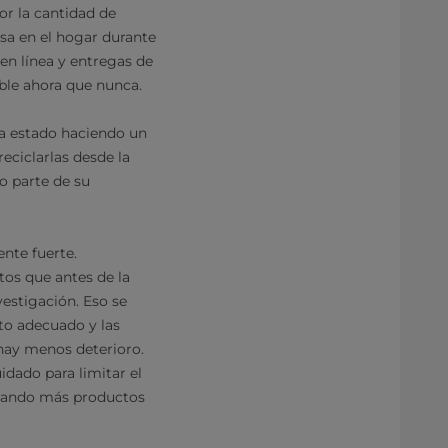
r la cantidad de
sa en el hogar durante
n línea y entregas de
ible ahora que nunca.
ha estado haciendo un
reciclarlas desde la
o parte de su
nte fuerte.
os que antes de la
vestigación. Eso se
to adecuado y las
 hay menos deterioro.
dado para limitar el
prando más productos