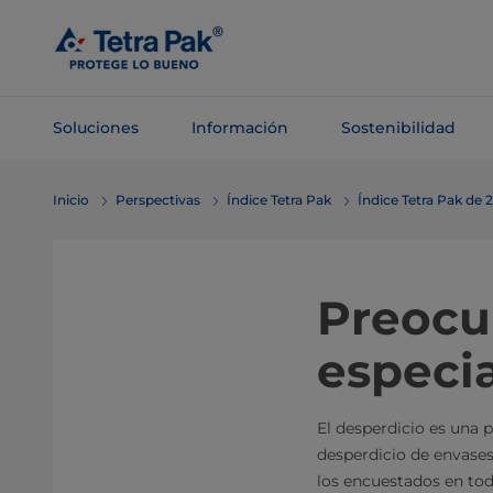
Saltar al
contenido
principal
Soluciones
Información
Sostenibilidad
Saltar a la
Inicio
Perspectivas
Índice Tetra Pak
Índice Tetra Pak de 
navegación
Preocup
especi
El desperdicio es una 
desperdicio de envases
los encuestados en to