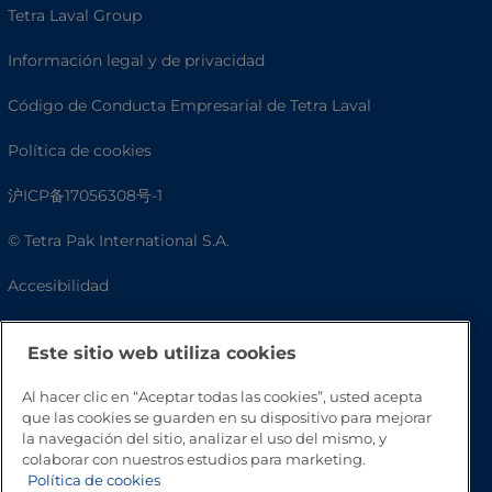
Tetra Laval Group
Información legal y de privacidad
Código de Conducta Empresarial de Tetra Laval
Política de cookies
沪ICP备17056308号-1
© Tetra Pak International S.A.
Accesibilidad
Preguntas frecuentes
Este sitio web utiliza cookies
Al hacer clic en “Aceptar todas las cookies”, usted acepta
que las cookies se guarden en su dispositivo para mejorar
la navegación del sitio, analizar el uso del mismo, y
colaborar con nuestros estudios para marketing.
Política de cookies