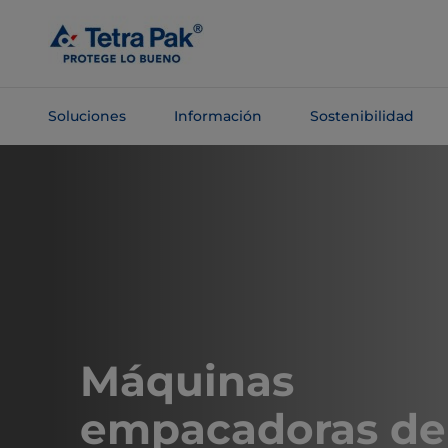
Saltar al
contenido
principal
Soluciones
Información
Sostenibilidad
Saltar a la
navegación
Máquinas
empacadoras de