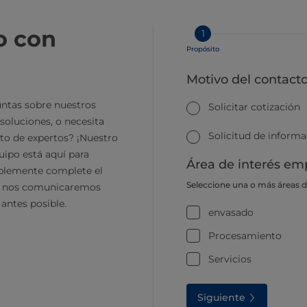
o con
1
Propósito
Motivo del contact
ntas sobre nuestros
Solicitar cotización
soluciones, o necesita
Solicitud de inform
to de expertos? ¡Nuestro
ipo está aquí para
Área de interés emp
plemente complete el
Seleccione una o más áreas 
y nos comunicaremos
 antes posible.
envasado
Procesamiento
Servicios
Siguiente