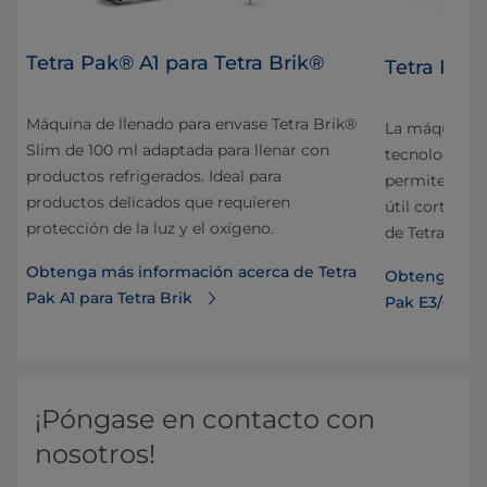
Tetra Pak® A1 para Tetra Brik®
Tetra Pak
Máquina de llenado para envase Tetra Brik®
ra
La máquina d
Slim de 100 ml adaptada para llenar con
 Rex
tecnología e
productos refrigerados. Ideal para
on
permiten alte
productos delicados que requieren
útil corta y 
protección de la luz y el oxígeno.
de Tetra Brik
Obtenga más información acerca de Tetra
ra
Obtenga más 
Pak A1 para Tetra Brik
Pak E3/Comp
¡Póngase en contacto con
nosotros!