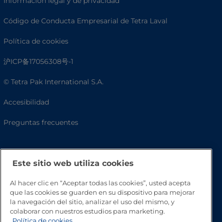
Información legal y de privacidad
Código de Conducta Empresarial de Tetra Laval
Política de cookies
沪ICP备17056308号-1
© Tetra Pak International S.A.
Accesibilidad
Preguntas frecuentes
Este sitio web utiliza cookies
Al hacer clic en “Aceptar todas las cookies”, usted acepta
que las cookies se guarden en su dispositivo para mejorar
la navegación del sitio, analizar el uso del mismo, y
colaborar con nuestros estudios para marketing.
Política de cookies