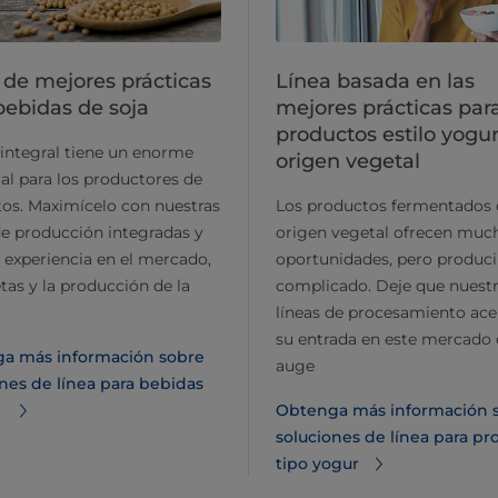
 de mejores prácticas
Línea basada en las
bebidas de soja
mejores prácticas par
productos estilo yogu
 integral tiene un enorme
origen vegetal
al para los productores de
os. Maximícelo con nuestras
Los productos fermentados 
de producción integradas y
origen vegetal ofrecen muc
 experiencia en el mercado,
oportunidades, pero produci
etas y la producción de la
complicado. Deje que nuest
líneas de procesamiento ace
su entrada en este mercado
a más información sobre
auge
nes de línea para bebidas
a
Obtenga más información 
soluciones de línea para pr
tipo yogur