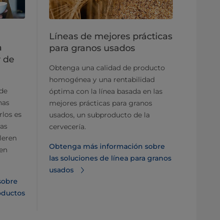
Líneas de mejores prácticas
a
para granos usados
r de
Obtenga una calidad de producto
homogénea y una rentabilidad
de
óptima con la línea basada en las
has
mejores prácticas para granos
rlos es
usados, un subproducto de la
ras
cervecería.
leren
Obtenga más información sobre
 en
las soluciones de línea para granos
usados
sobre
oductos