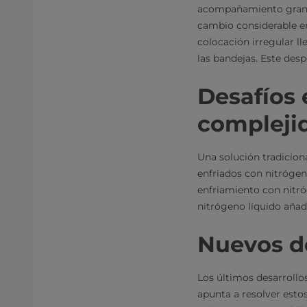
acompañamiento grande,
cambio considerable en
colocación irregular l
las bandejas. Este desp
Desafíos 
compleji
Una solución tradicio
enfriados con nitrógen
enfriamiento con nitr
nitrógeno líquido añad
Nuevos de
Los últimos desarroll
apunta a resolver estos