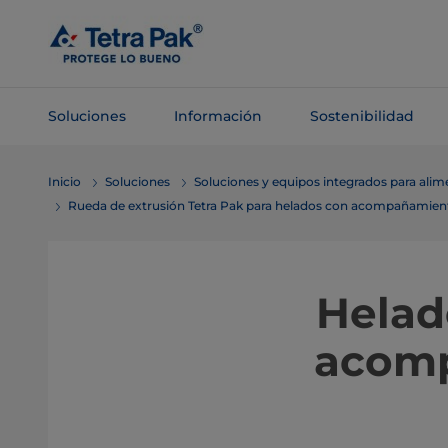
Saltar al
contenido
principal
Soluciones
Información
Sostenibilidad
Saltar a la
Inicio
Soluciones
Soluciones y equipos integrados para ali
navegación
Rueda de extrusión Tetra Pak para helados con acompañamien
​​​​​​​
acomp