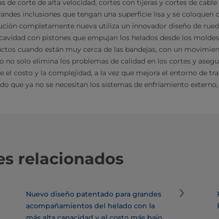
s de corte de alta velocidad, cortes con tijeras y cortes de cabl
andes inclusiones que tengan una superficie lisa y se coloquen 
lución completamente nueva utiliza un innovador diseño de rue
 cavidad con pistones que empujan los helados desde los moldes 
oductos cuando están muy cerca de las bandejas, con un movimie
to no solo elimina los problemas de calidad en los cortes y asegu
 el costo y la complejidad, a la vez que mejora el entorno de tra
do que ya no se necesitan los sistemas de enfriamiento externo, e
s relacionados
Nuevo diseño patentado para grandes
acompañamientos del helado con la
más alta capacidad y el costo más bajo