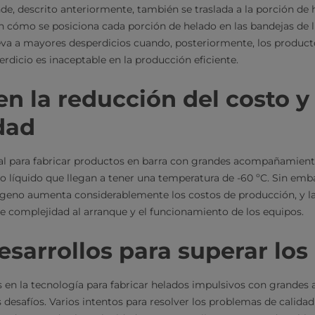
 descrito anteriormente, también se traslada a la porción de 
 cómo se posiciona cada porción de helado en las bandejas de lí
leva a mayores desperdicios cuando, posteriormente, los produc
erdicio es inaceptable en la producción eficiente.
en la reducción del costo y 
dad
nal para fabricar productos en barra con grandes acompañamien
o líquido que llegan a tener una temperatura de -60 ºC. Sin emba
ógeno aumenta considerablemente los costos de producción, y l
e complejidad al arranque y el funcionamiento de los equipos.
sarrollos para superar los
os en la tecnología para fabricar helados impulsivos con grand
 desafíos. Varios intentos para resolver los problemas de calida