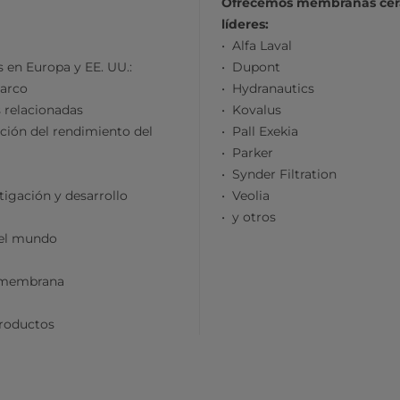
Ofrecemos membranas cerám
líderes:
Alfa Laval
 en Europa y EE. UU.:
Dupont
marco
Hydranautics
 relacionadas
Kovalus
ación del rendimiento del
Pall Exekia
Parker
Synder Filtration
stigación y desarrollo
Veolia
y otros
 el mundo
r membrana
productos