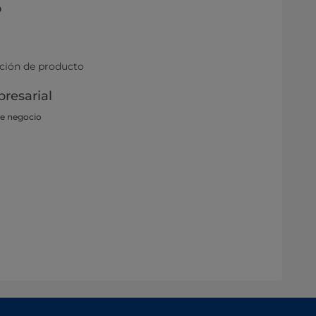
o
ación de producto
resarial
de negocio