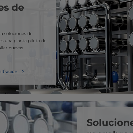
es de
ra soluciones de
es una planta piloto de
ollar nuevas
ltración
Solucione