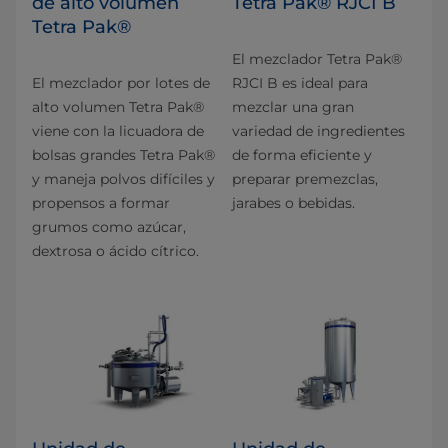
de alto volumen
Tetra Pak® RJCI B
Tetra Pak®
El mezclador Tetra Pak®
El mezclador por lotes de
RJCI B es ideal para
alto volumen Tetra Pak®
mezclar una gran
viene con la licuadora de
variedad de ingredientes
bolsas grandes Tetra Pak®
de forma eficiente y
y maneja polvos difíciles y
preparar premezclas,
propensos a formar
jarabes o bebidas.
grumos como azúcar,
dextrosa o ácido cítrico.