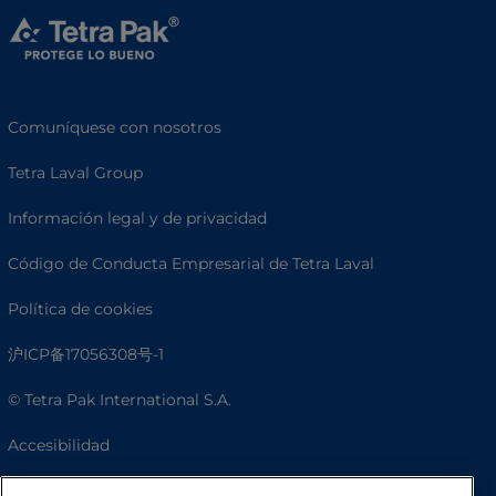
Comuníquese con nosotros
Tetra Laval Group
Información legal y de privacidad
Código de Conducta Empresarial de Tetra Laval
Política de cookies
沪ICP备17056308号-1
© Tetra Pak International S.A.
Accesibilidad
Preguntas frecuentes