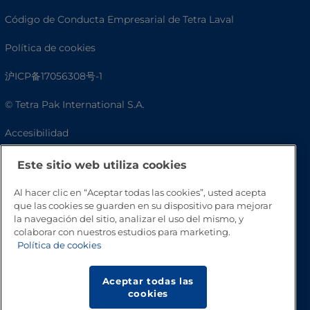
Código de Conducta Empresarial de Tetra Laval
Política de cookies
沪ICP备17056308号-1
© Tetra Pak International S.A.
Accesibilidad
Preguntas frecuentes
Este sitio web utiliza cookies
Al hacer clic en “Aceptar todas las cookies”, usted acepta
que las cookies se guarden en su dispositivo para mejorar
la navegación del sitio, analizar el uso del mismo, y
colaborar con nuestros estudios para marketing.
Política de cookies
Aceptar todas las
cookies
Volver a inicio