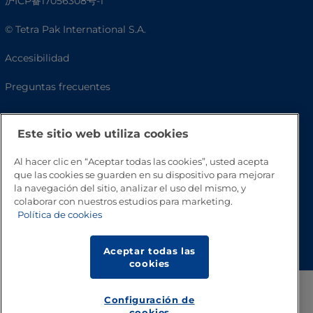
沪ICP备17056308号-1
© Tetra Pak International S.A.
Accesibilidad
Preguntas frecuentes
Este sitio web utiliza cookies
Al hacer clic en “Aceptar todas las cookies”, usted acepta
que las cookies se guarden en su dispositivo para mejorar
la navegación del sitio, analizar el uso del mismo, y
colaborar con nuestros estudios para marketing.
Política de cookies
Volver a inicio
Aceptar todas las
cookies
Configuración de
cookies