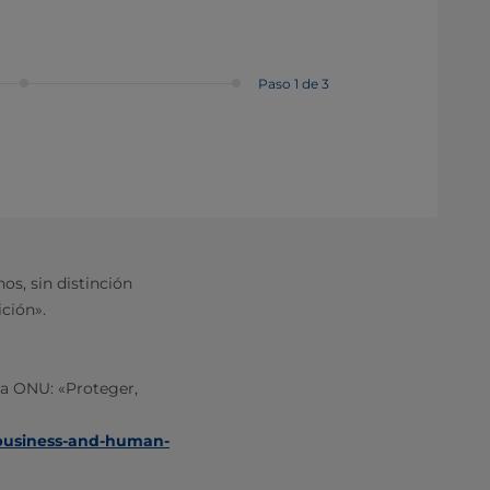
Paso 1 de 3
s, sin distinción
ición».
la ONU: «Proteger,
s-business-and-human-