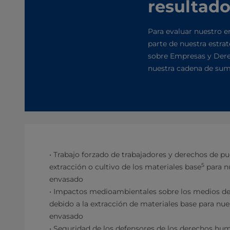
resultad
Para evaluar nuestro 
parte de nuestra estrat
sobre Empresas y Dere
nuestra cadena de sumi
• Trabajo forzado de trabajadores y derechos de pu
5
extracción o cultivo de los materiales base
para n
envasado
• Impactos medioambientales sobre los medios de
debido a la extracción de materiales base para nue
envasado
• Seguridad de los defensores de los derechos h