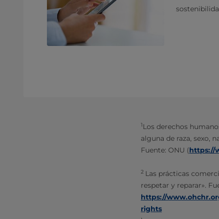
sostenibilida
1
Los derechos humanos 
alguna de raza, sexo, n
Fuente: ONU (
https:/
2
Las prácticas comerc
respetar y reparar». F
https://www.ohchr.or
rights