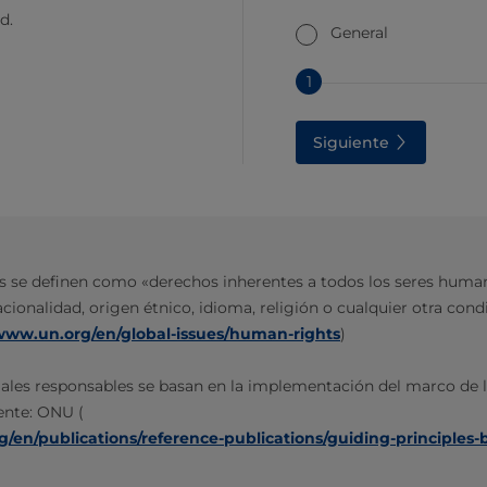
d.
General
1
Siguiente
se definen como «derechos inherentes a todos los seres humano
acionalidad, origen étnico, idioma, religión o cualquier otra cond
/www.un.org/en/global-issues/human-rights
)
iales responsables se basan en la implementación del marco de 
uente: ONU (
g/en/publications/reference-publications/guiding-principle