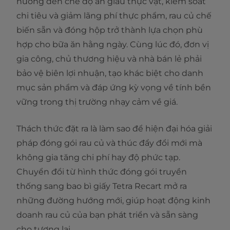
hướng đến chế độ ăn giàu thực vật, kiểm soát
chi tiêu và giảm lãng phí thực phẩm, rau củ chế
biến sẵn và đóng hộp trở thành lựa chọn phù
hợp cho bữa ăn hằng ngày. Cùng lúc đó, đơn vị
gia công, chủ thương hiệu và nhà bán lẻ phải
bảo vệ biên lợi nhuận, tạo khác biệt cho danh
mục sản phẩm và đáp ứng kỳ vọng về tính bền
vững trong thị trường nhạy cảm về giá.
Thách thức đặt ra là làm sao để hiện đại hóa giải
pháp đóng gói rau củ và thúc đẩy đổi mới mà
không gia tăng chi phí hay độ phức tạp.
Chuyển đổi từ hình thức đóng gói truyền
thống sang bao bì giấy Tetra Recart mở ra
những đường hướng mới, giúp hoạt động kinh
doanh rau củ của bạn phát triển và sẵn sàng
cho tương lai.