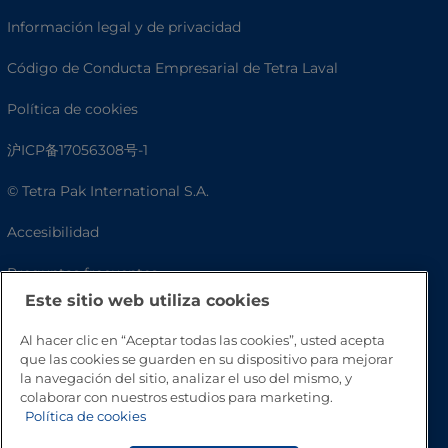
Información legal y de privacidad
Código de Conducta Empresarial de Tetra Laval
Política de cookies
沪ICP备17056308号-1
© Tetra Pak International S.A.
Accesibilidad
Preguntas frecuentes
Este sitio web utiliza cookies
Al hacer clic en “Aceptar todas las cookies”, usted acepta
que las cookies se guarden en su dispositivo para mejorar
la navegación del sitio, analizar el uso del mismo, y
colaborar con nuestros estudios para marketing.
Política de cookies