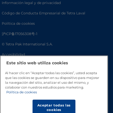
Información legal y de privacidad
Código de Conducta Empresarial de Tetra Laval
Política de cookies
沪ICP备17056308号-1
© Tetra Pak International S.A.
Accesibilidad
Este sitio web utiliza cookies
Preguntas frecuentes
Al hacer clic en “Aceptar todas las cookies”, usted acepta
que las cookies se guarden en su dispositivo para mejorar
la navegación del sitio, analizar el uso del mismo, y
colaborar con nuestros estudios para marketing.
Política de cookies
Aceptar todas las
cookies