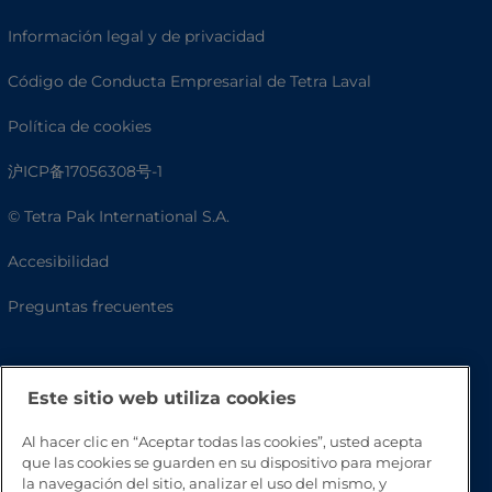
Información legal y de privacidad
Código de Conducta Empresarial de Tetra Laval
Política de cookies
沪ICP备17056308号-1
© Tetra Pak International S.A.
Accesibilidad
Preguntas frecuentes
Este sitio web utiliza cookies
Al hacer clic en “Aceptar todas las cookies”, usted acepta
que las cookies se guarden en su dispositivo para mejorar
la navegación del sitio, analizar el uso del mismo, y