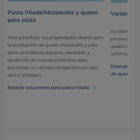
Pasta hilada/Mozzarella y queso
Variedade
para pizza
Ayudamos a lo
Para garantizar las propiedades ideales para
da
producción d
la producción de queso mozzarella y para
y
queso cottag
pizza, brindamos equipos, envasado, y
ia.
rendimiento.
desarrollo de nuevos productos para
a
Descubra las
garantizar su ventaja competitiva en este
de queso fre
sector próspero.
Explore soluciones para pasta hilada