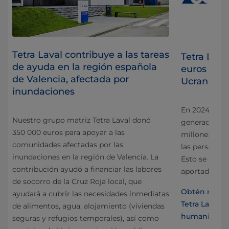
Tetra Laval contribuye a las tareas
n
Tetra Lava
de ayuda en la región española
s
euros en 
de Valencia, afectada por
Ucrania
inundaciones
 a
En 2024, Tet
Nuestro grupo matriz Tetra Laval donó
generadores d
350 000 euros para apoyar a las
millones de e
comunidades afectadas por las
s en
las personas a
inundaciones en la región de Valencia. La
Esto se suma 
contribución ayudó a financiar las labores
aportados de
de socorro de la Cruz Roja local, que
iana
Obtén más i
ayudará a cubrir las necesidades inmediatas
Tetra Laval 
de alimentos, agua, alojamiento (viviendas
humanitaria 
seguras y refugios temporales), así como