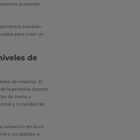
e estamos probando
e alimentos también
cuados para crear un
niveles de
 base de insectos. El
 de la proteína durante
ento de moho y
onal y la calidad del
 la sensación en boca
che o los batidos a