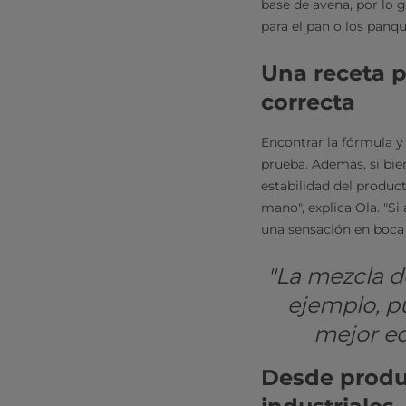
base de avena, por lo 
para el pan o los panq
Una receta p
correcta
Encontrar la fórmula y
prueba. Además, si bien
estabilidad del product
mano", explica Ola. "S
una sensación en boca
"La mezcla d
ejemplo, p
mejor eq
Desde produc