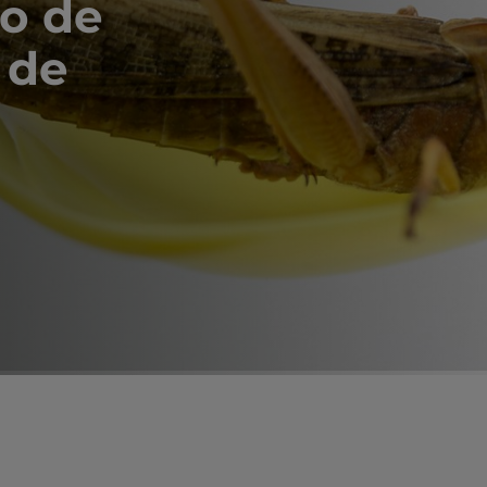
o de
 de