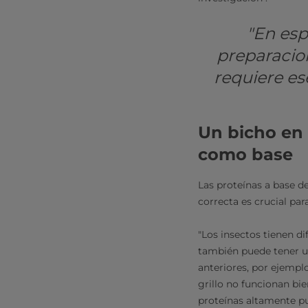
"En esp
preparacion
requiere es
Un bicho en 
como base
Las proteínas a base d
correcta es crucial par
"Los insectos tienen dif
también puede tener un
anteriores, por ejempl
grillo no funcionan bi
proteínas altamente pu