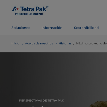
Saltar al
contenido
principal
Soluciones
Información
Sostenibilidad
Saltar a la
Inicio
Acerca de nosotros
Historias
Máximo provecho de p
navegación
PERSPECTIVAS DE TETRA PAK