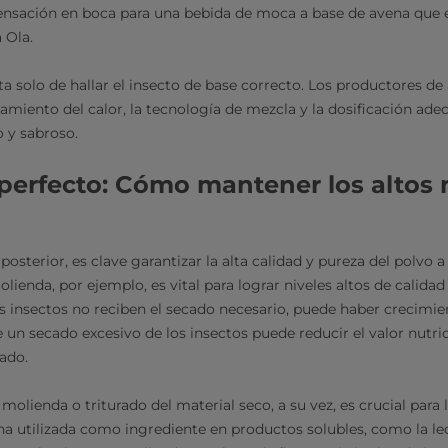
sensación en boca para una bebida de moca a base de avena qu
a Ola.
ta solo de hallar el insecto de base correcto. Los productores d
tamiento del calor, la tecnología de mezcla y la dosificación ade
o y sabroso.
o perfecto: Cómo mantener los altos 
osterior, es clave garantizar la alta calidad y pureza del polvo a
ienda, por ejemplo, es vital para lograr niveles altos de calidad
os insectos no reciben el secado necesario, puede haber crecimi
 un secado excesivo de los insectos puede reducir el valor nutrici
nado.
olienda o triturado del material seco, a su vez, es crucial para
teína utilizada como ingrediente en productos solubles, como la le