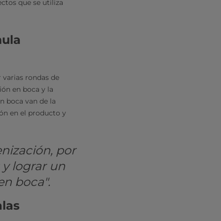
ctos que se utiliza
mula
r varias rondas de
ión en boca y la
en boca van de la
ón en el producto y
nización, por
y lograr un
en boca".
alas