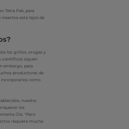
n Tetra Pak, para
insectos está lejos de
os?
ta los grillos, orugas y
 científicos siguen
in embargo, para
muchos productores de
e incorporarlos como
ablecidos, nuestra
nriquecer los
comenta Ola. "Pero
nsectos requiere mucha