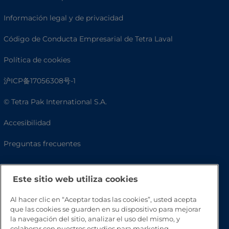
Información legal y de privacidad
Código de Conducta Empresarial de Tetra Laval
Política de cookies
沪ICP备17056308号-1
© Tetra Pak International S.A.
Accesibilidad
Preguntas frecuentes
Este sitio web utiliza cookies
Al hacer clic en “Aceptar todas las cookies”, usted acepta
que las cookies se guarden en su dispositivo para mejorar
la navegación del sitio, analizar el uso del mismo, y
colaborar con nuestros estudios para marketing.