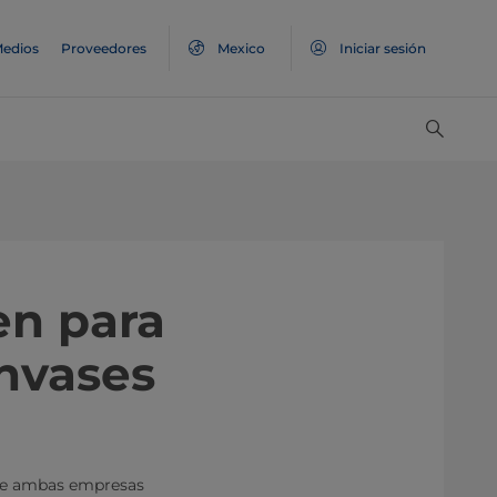
edios
Proveedores
Mexico
Iniciar sesión
en para
envases
 de ambas empresas