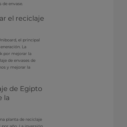
s de envase.
r el reciclaje
niboard, el principal
generación. La
k por mejorar la
laje de envases de
hos y mejorar la
aje de Egipto
 la
a planta de reciclaje
por año. La inversión