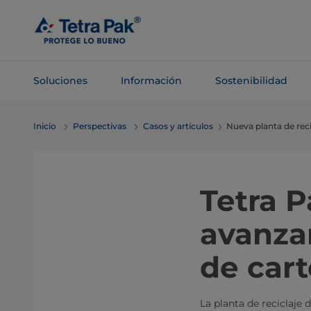
Saltar al
contenido
principal
Soluciones
Información
Sostenibilidad
Saltar a la
Inicio
Perspectivas
Casos y artículos
Nueva planta de reci
navegación
Tetra 
avanzar
de car
La planta de reciclaj