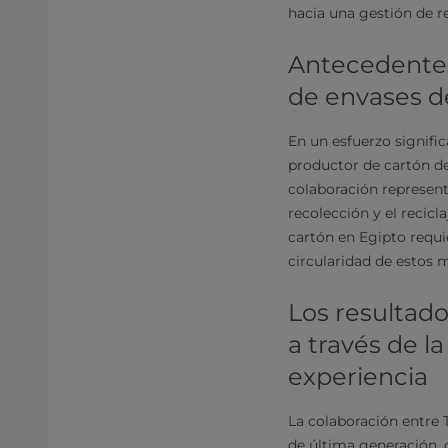
hacia una gestión de r
Antecedentes 
de envases d
En un esfuerzo signific
productor de cartón del
colaboración represen
recolección y el recic
cartón en Egipto requi
circularidad de estos m
Los resultado
a través de l
experiencia
La colaboración entre 
de última generación, 