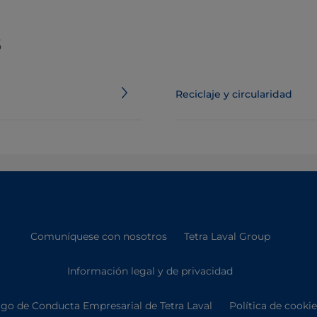
s
Reciclaje y circularidad
Comuníquese con nosotros
Tetra Laval Group
Información legal y de privacidad
go de Conducta Empresarial de Tetra Laval
Política de cooki