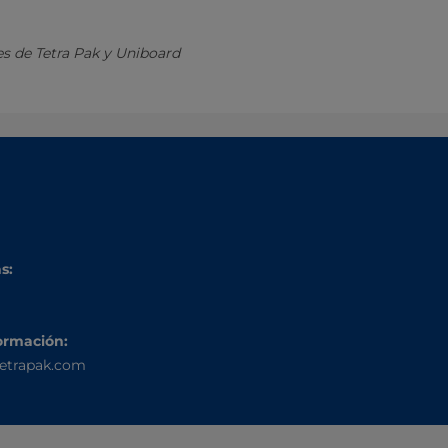
s de Tetra Pak y Uniboard
s:
ormación:
etrapak.com