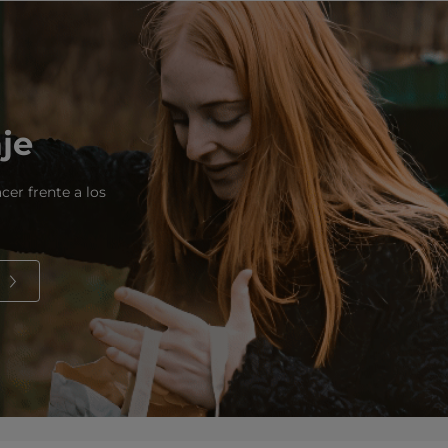
aje
cer frente a los