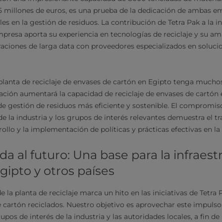
5 millones de euros, es una prueba de la dedicación de ambas em
es en la gestión de residuos. La contribución de Tetra Pak a la in
mpresa aporta su experiencia en tecnologías de reciclaje y su a
aciones de larga data con proveedores especializados en solucio
planta de reciclaje de envases de cartón en Egipto tenga much
alación aumentará la capacidad de reciclaje de envases de cartón 
 gestión de residuos más eficiente y sostenible. El compromiso
e la industria y los grupos de interés relevantes demuestra el t
ollo y la implementación de políticas y prácticas efectivas en la
a al futuro: Una base para la infraest
Egipto y otros países
de la planta de reciclaje marca un hito en las iniciativas de Tetr
 cartón reciclados. Nuestro objetivo es aprovechar este impulso
pos de interés de la industria y las autoridades locales, a fin de