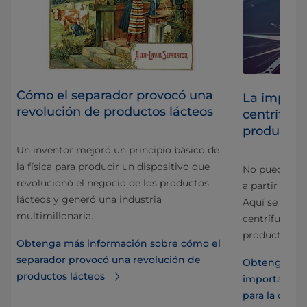
Cómo el separador provocó una
La importa
revolución de productos lácteos
centrífuga
producto
Un inventor mejoró un principio básico de
la física para producir un dispositivo que
No puede crea
revolucionó el negocio de los productos
el
a partir de m
lácteos y generó una industria
res
Aquí se muest
multimillonaria.
s
centrífuga es
producto.
Obtenga más información sobre cómo el
separador provocó una revolución de
un
Obtenga más
productos lácteos
importancia 
para la cali