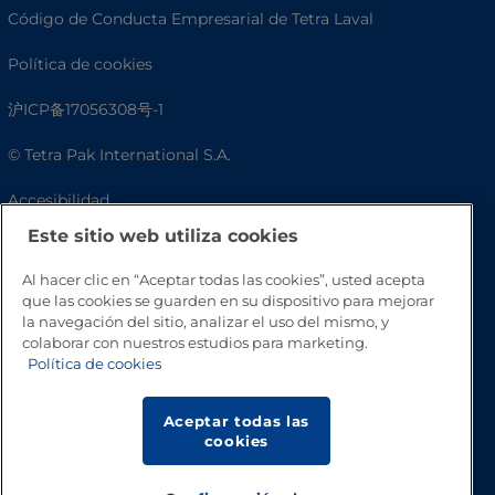
Código de Conducta Empresarial de Tetra Laval
Política de cookies
沪ICP备17056308号-1
© Tetra Pak International S.A.
Accesibilidad
Este sitio web utiliza cookies
Preguntas frecuentes
Al hacer clic en “Aceptar todas las cookies”, usted acepta
que las cookies se guarden en su dispositivo para mejorar
la navegación del sitio, analizar el uso del mismo, y
colaborar con nuestros estudios para marketing.
Política de cookies
Aceptar todas las
cookies
Volver a inicio