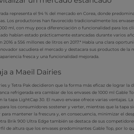
evitalizar un mercado estancado
erada representa el 94 % del mercado en Corea, donde predomina
sas. Los productores han favorecido tradicionalmente los envases
00 ml, con muy poca diferenciación o funcionalidad para los cli
ado habían estado prácticamente estancadas durante varios años
en 2016 a 556 millones de litros en 2017.* Había una clara oportu
nnovador sacudiera el mercado y destacara sus productos de la 
apariencia fresca y una funcionalidad mejorada.
ja a Maeil Dairies
ies y Tetra Pak decidieron que la forma más eficaz de lograr la d
anca refrigerada era cambiar de los envases de 1000 ml Gable Top
n la tapa LightCap 30. El nuevo envase ofrece varias ventajas. La
 para los consumidores sostener y verter, mientras que la tapa si
r para mantener la frescura y, en consecuencia, minimizar el des
etra Brik 900 Ultra Edge también se destaca de sus competidor
il de altura que los envases predominantes Gable Top, por lo q