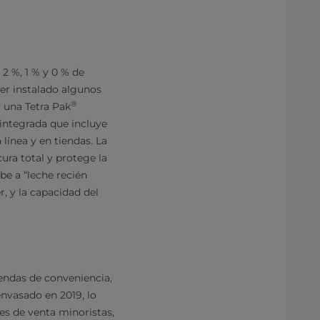
 2 %, 1 % y 0 % de
er instalado algunos
®
 una Tetra Pak
integrada que incluye
línea y en tiendas. La
ra total y protege la
be a “leche recién
, y la capacidad del
endas de conveniencia,
envasado en 2019, lo
es de venta minoristas,