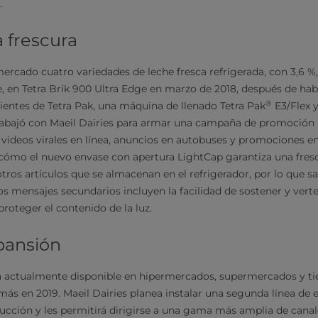
.
 frescura
mercado cuatro variedades de leche fresca refrigerada, con 3,6 %,
, en Tetra Brik 900 Ultra Edge en marzo de 2018, después de hab
®
ientes de Tetra Pak, una máquina de llenado Tetra Pak
E3/Flex y
trabajó con Maeil Dairies para armar una campaña de promoción 
 videos virales en línea, anuncios en autobuses y promociones en 
ómo el nuevo envase con apertura LightCap garantiza una frescu
otros artículos que se almacenan en el refrigerador, por lo que sa
s mensajes secundarios incluyen la facilidad de sostener y verter
proteger el contenido de la luz.
pansión
á actualmente disponible en hipermercados, supermercados y ti
más en 2019. Maeil Dairies planea instalar una segunda línea de 
cción y les permitirá dirigirse a una gama más amplia de canal