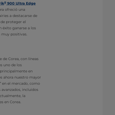
®
rik
900 Ultra Edge
ra ofreció una
iries a destacarse de
de proteger el
n éxito ganarse a los
n muy positivas.
e de Corea, con líneas
s uno de los
, principalmente en
 es ahora nuestro mayor
s” en el mercado, como
s avanzados, incluidos
ctualmente, la
es en Corea.