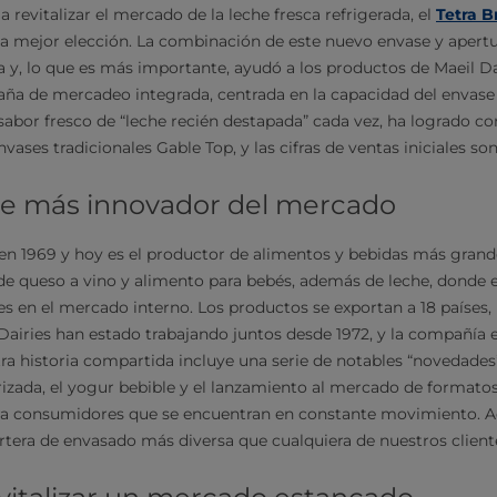
a revitalizar el mercado de la leche fresca refrigerada, el
Tetra B
la mejor elección. La combinación de este nuevo envase y apertu
 y, lo que es más importante, ayudó a los productos de Maeil Da
ña de mercadeo integrada, centrada en la capacidad del envase 
sabor fresco de “leche recién destapada” cada vez, ha logrado co
ases tradicionales Gable Top, y las cifras de ventas iniciales so
nte más innovador del mercado
 en 1969 y hoy es el productor de alimentos y bebidas más grand
e queso a vino y alimento para bebés, además de leche, donde e
tes en el mercado interno. Los productos se exportan a 18 países
l Dairies han estado trabajando juntos desde 1972, y la compañía
tra historia compartida incluye una serie de notables “novedade
rizada, el yogur bebible y el lanzamiento al mercado de formato
ra consumidores que se encuentran en constante movimiento. A
tera de envasado más diversa que cualquiera de nuestros client