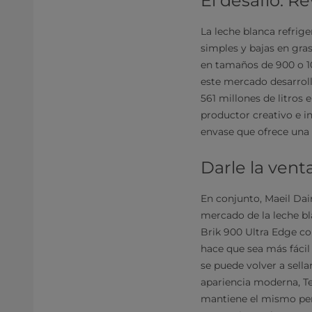
El desafío: R
La leche blanca refrig
simples y bajas en gra
en tamaños de 900 o 10
este mercado desarroll
561 millones de litros 
productor creativo e i
envase que ofrece una 
Darle la venta
En conjunto, Maeil Dair
mercado de la leche bl
Brik 900 Ultra Edge co
hace que sea más fácil
se puede volver a sella
apariencia moderna, T
mantiene el mismo perf