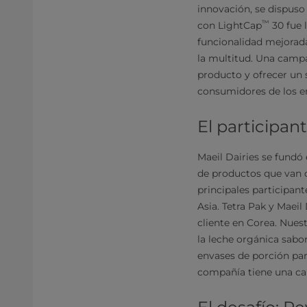
innovación, se dispuso 
™
con LightCap
30 fue 
funcionalidad mejorada
la multitud. Una campa
producto y ofrecer un 
consumidores de los env
El participa
Maeil Dairies se fundó
de productos que van d
principales participan
Asia. Tetra Pak y Maei
cliente en Corea. Nues
la leche orgánica sabo
envases de porción pa
compañía tiene una car