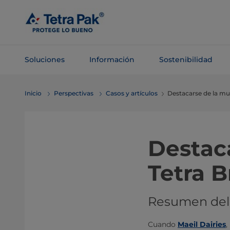
Saltar al
contenido
principal
Soluciones
Información
Sostenibilidad
Saltar a la
Inicio
Perspectivas
Casos y artículos
Destacarse de la mul
navegación
Destac
Tetra B
Resumen del
Cuando
Maeil Dairies
,