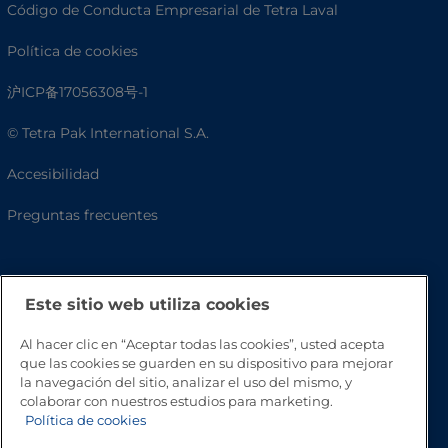
Código de Conducta Empresarial de Tetra Laval
Política de cookies
沪ICP备17056308号-1
© Tetra Pak International S.A.
Accesibilidad
Preguntas frecuentes
Este sitio web utiliza cookies
Al hacer clic en “Aceptar todas las cookies”, usted acepta
que las cookies se guarden en su dispositivo para mejorar
la navegación del sitio, analizar el uso del mismo, y
colaborar con nuestros estudios para marketing.
Volver a inicio
Política de cookies