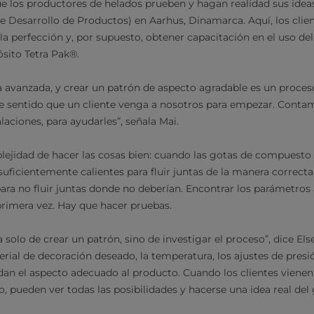
 los productores de helados prueben y hagan realidad sus ideas
 Desarrollo de Productos) en Aarhus, Dinamarca. Aquí, los clie
la perfección y, por supuesto, obtener capacitación en el uso de
sito Tetra Pak®.
a avanzada, y crear un patrón de aspecto agradable es un proceso
e sentido que un cliente venga a nosotros para empezar. Contam
laciones, para ayudarles”, señala Mai.
ejidad de hacer las cosas bien: cuando las gotas de compuesto 
suficientemente calientes para fluir juntas de la manera correct
para no fluir juntas donde no deberían. Encontrar los parámetro
 primera vez. Hay que hacer pruebas.
a solo de crear un patrón, sino de investigar el proceso”, dice Els
ial de decoración deseado, la temperatura, los ajustes de presió
dan el aspecto adecuado al producto. Cuando los clientes viene
, pueden ver todas las posibilidades y hacerse una idea real del