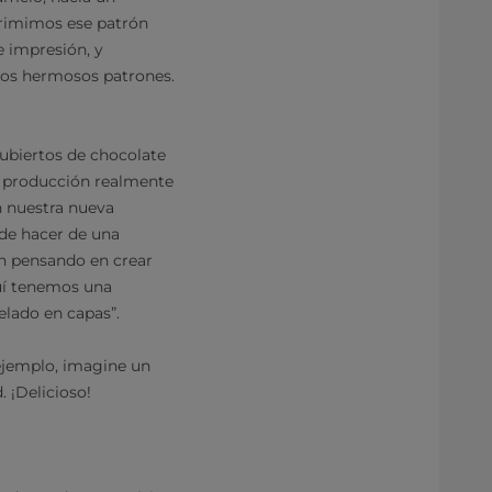
rimimos ese patrón
e impresión, y
stos hermosos patrones.
cubiertos de chocolate
de producción realmente
n nuestra nueva
ede hacer de una
án pensando en crear
uí tenemos una
elado en capas”.
 ejemplo, imagine un
 ¡Delicioso!