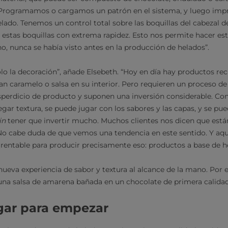
 Programamos o cargamos un patrón en el sistema, y luego imp
elado. Tenemos un control total sobre las boquillas del cabezal d
 estas boquillas con extrema rapidez. Esto nos permite hacer e
o, nunca se había visto antes en la producción de helados”.
lo la decoración”, añade Elsebeth. “Hoy en día hay productos re
an caramelo o salsa en su interior. Pero requieren un proceso 
perdicio de producto y suponen una inversión considerable. Co
egar textura, se puede jugar con los sabores y las capas, y se pu
in
tener que invertir mucho. Muchos clientes nos dicen que est
No cabe duda de que vemos una tendencia en este sentido. Y aq
y rentable para producir precisamente eso: productos a base de h
 nueva experiencia de sabor y textura al alcance de la mano. Por
 una salsa de amarena bañada en un chocolate de primera calidad.
ugar para empezar