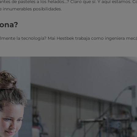
cantes de pasteles a los helados...? Claro que sí. Y aquí estamos. 
e innumerables posibilidades.
iona?
lmente la tecnología? Mai Hestbek trabaja como ingeniera mecán