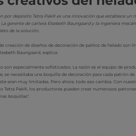
s creativos del helad
n por depósito Tetra Pak® es una innovación que establece un n
 La gerente de cartera Elsebeth Baungaard y la ingeniera mecá
to de la solución.
de creación de diseños de decoración de palitos de helado son li
 Elsebeth Baungaard, explica:
no son especialmente sofisticados. La razón es el equipo de prod
e, se necesitaba una boquilla de decoración para cada patrón de
juste eran muy limitadas. Pero ahora, todo eso cambia. Con nues
to Tetra Pak®, los productores pueden crear numerosos patrone
as boquillas".