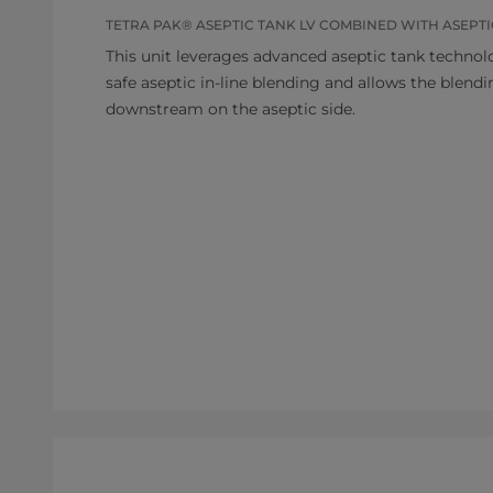
TETRA PAK® ASEPTIC TANK LV COMBINED WITH ASEPT
This unit leverages advanced aseptic tank techno
safe aseptic in-line blending and allows the blendi
downstream on the aseptic side.