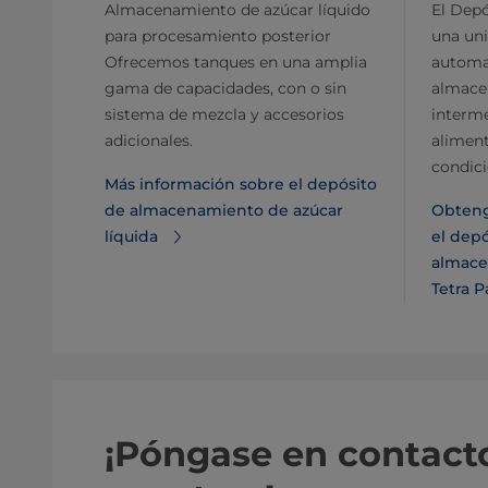
Almacenamiento de azúcar líquido
El Depó
para procesamiento posterior
una un
Ofrecemos tanques en una amplia
automat
gama de capacidades, con o sin
almace
sistema de mezcla y accesorios
interm
adicionales.
aliment
condici
Más información sobre el depósito
de almacenamiento de azúcar
Obteng
líquida
el depó
almace
Tetra P
¡Póngase en contact