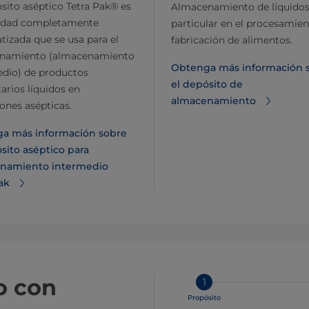
sito aséptico Tetra Pak® es
Almacenamiento de líquidos
idad completamente
particular en el procesamien
izada que se usa para el
fabricación de alimentos.
namiento (almacenamiento
Obtenga más información 
edio) de productos
el depósito de
arios líquidos en
almacenamiento
ones asépticas.
a más información sobre
sito aséptico para
namiento intermedio
ak
o con
1
Propósito