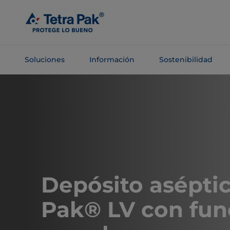
Saltar al
contenido
principal
Soluciones
Información
Sostenibilidad
Saltar a la
navegación
Depósito aséptic
Pak® LV con fun