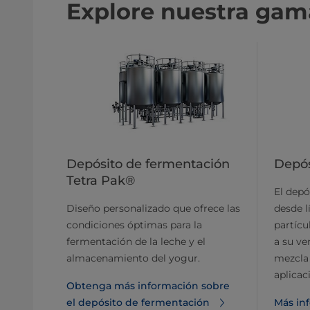
Explore nuestra ga
Depósito de fermentación
Depós
Tetra Pak®
El depó
Diseño personalizado que ofrece las
desde l
condiciones óptimas para la
partícu
fermentación de la leche y el
a su ve
almacenamiento del yogur.
mezcla 
aplicac
Obtenga más información sobre
el depósito de fermentación
Más in