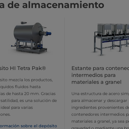
ma de almacenamiento
ito HI Tetra Pak®
Estante para contene
intermedios para
sito mezcla los productos,
materiales a granel
íquidos fluidos hasta
las de hasta 20 mm. Gracias
Una estructura de acero sim
rsatilidad, es una solución de
para almacenar y descargar
ideal para varias
ingredientes provenientes de
iones.
contenedores intermedios p
materiales a granel, ya sea p
formación sobre el depósito
gravedad o mediante una 