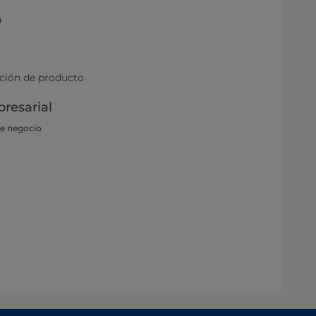
o
ación de producto
resarial
de negocio