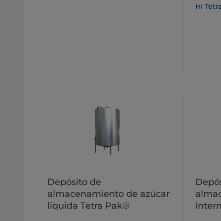
HI Tetr
Depósito de
Depós
almacenamiento de azúcar
alma
líquida Tetra Pak®
inter